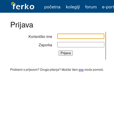
početna
kolegiji
forum
e-port
Prijava
Korisničko ime
Zaporka
Problemi s prijavom? Druga pitanja? Možda Vam
ovo
može pomoći.