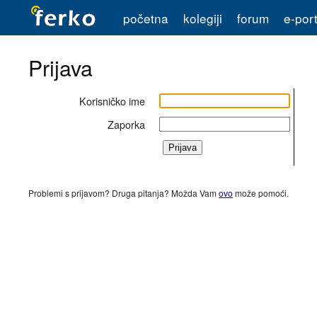
početna
kolegiji
forum
e-port
Prijava
Korisničko ime
Zaporka
Problemi s prijavom? Druga pitanja? Možda Vam
ovo
može pomoći.