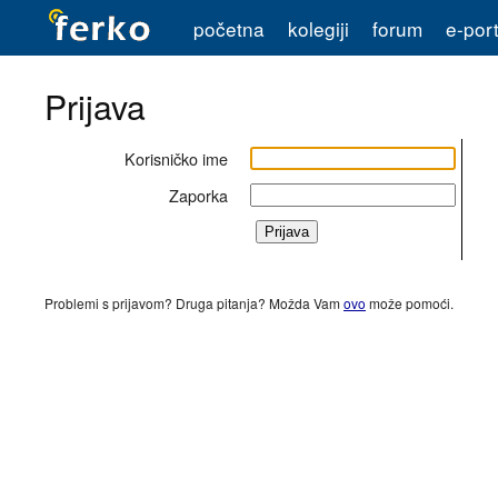
početna
kolegiji
forum
e-port
Prijava
Korisničko ime
Zaporka
Problemi s prijavom? Druga pitanja? Možda Vam
ovo
može pomoći.